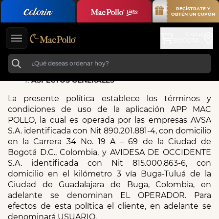
REGÍSTRATE Y
OBTÉN UN CUPÓN
Ciudad
BOGOTA...
Generales
Específicas
Generales
Especifica
ASPECTOS GENERALES
La presente política establece los términos y 
condiciones de uso de la aplicación APP MAC 
POLLO, la cual es operada por las empresas AVSA 
S.A. identificada con Nit 890.201.881-4, con domicilio 
en la Carrera 34 No. 19 A – 69 de la Ciudad de 
Bogotá D.C., Colombia, y AVIDESA DE OCCIDENTE 
S.A. identificada con Nit 815.000.863-6, con 
domicilio en el kilómetro 3 vía Buga-Tuluá de la 
Ciudad de Guadalajara de Buga, Colombia, en 
adelante se denominan EL OPERADOR. Para 
efectos de esta política el cliente, en adelante se 
denominará USUARIO.