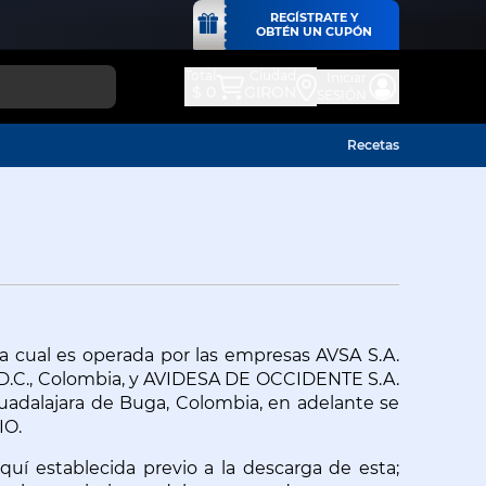
REGÍSTRATE Y
OBTÉN UN CUPÓN
Total
Ciudad
Iniciar
$ 0
GIRON
SESIÓN
Recetas
a cual es operada por las empresas AVSA S.A. 
á D.C., Colombia, y AVIDESA DE OCCIDENTE S.A. 
Guadalajara de Buga, Colombia, en adelante se 
IO.
uí establecida previo a la descarga de esta; 