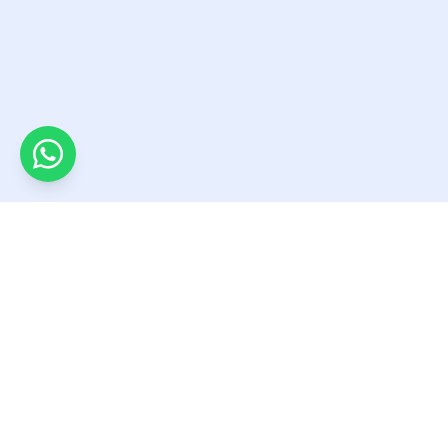
Ayuda en línea
Contáctanos
Web Mac Pollo
018000 970801
servicliente@macpollo.com
Portal
Escríbenos
AVSA S.A. 2026